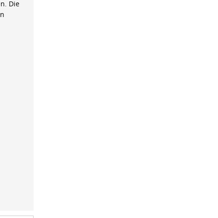
n. Die
on