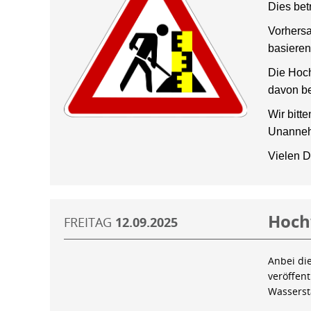
Dies bet
Vorhersa
basieren
Die Hoch
davon be
Wir bitt
Unanneh
Vielen D
Hoch
FREITAG
12.09.2025
Anbei di
veröffen
Wassers