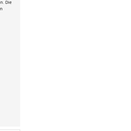
n. Die
on