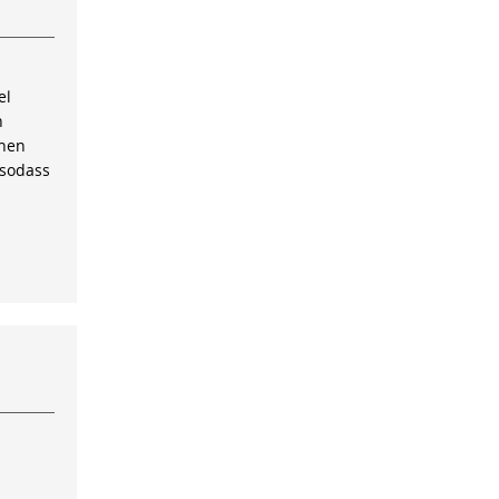
el
n
inen
 sodass