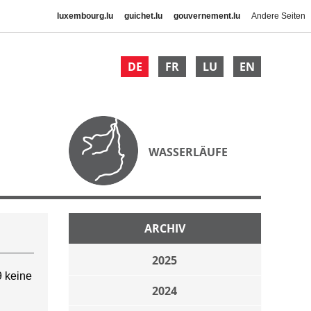
luxembourg.lu
guichet.lu
gouvernement.lu
Andere Seiten
DE
FR
LU
EN
WASSERLÄUFE
ARCHIV
2025
 keine
2024