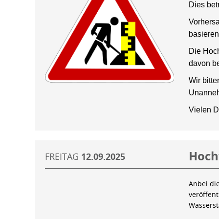
Dies bet
Vorhersa
basieren
Die Hoch
davon be
Wir bitt
Unanneh
Vielen D
Hoch
FREITAG
12.09.2025
Anbei di
veröffen
Wassers