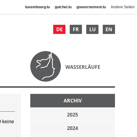
luxembourg.lu
guichet.lu
gouvernement.lu
Andere Seiten
DE
FR
LU
EN
WASSERLÄUFE
ARCHIV
2025
 keine
2024