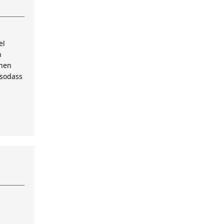
el
n
inen
 sodass