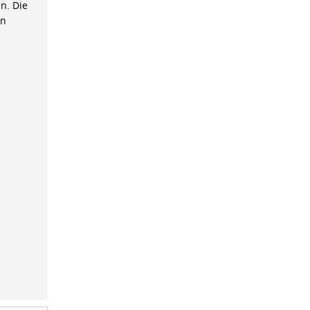
n. Die
on