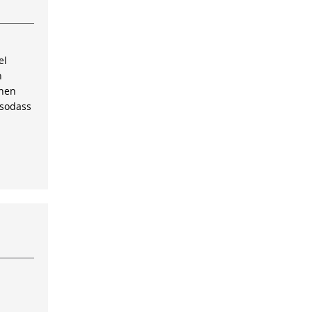
el
n
inen
 sodass