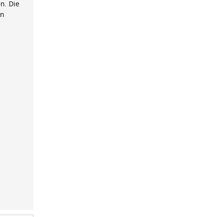
n. Die
on