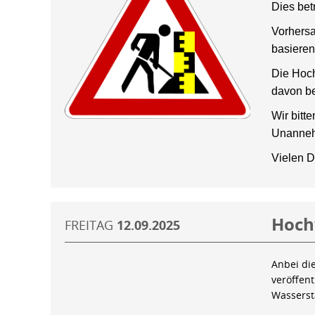
Dies bet
Vorhersa
basieren
Die Hoch
davon be
Wir bitt
Unanneh
Vielen D
Hoch
FREITAG
12.09.2025
Anbei di
veröffen
Wassers