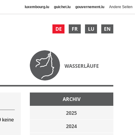
luxembourg.lu
guichet.lu
gouvernement.lu
Andere Seiten
DE
FR
LU
EN
WASSERLÄUFE
ARCHIV
2025
 keine
2024