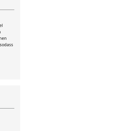
el
n
inen
 sodass