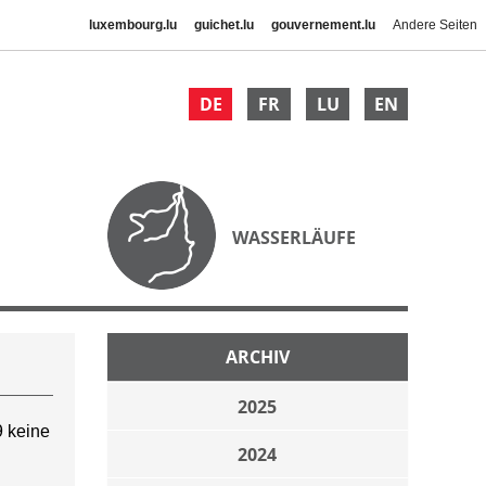
luxembourg.lu
guichet.lu
gouvernement.lu
Andere Seiten
DE
FR
LU
EN
WASSERLÄUFE
ARCHIV
2025
 keine
2024