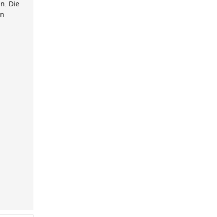
n. Die
on