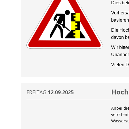
Dies bet
Vorhersa
basieren
Die Hoch
davon be
Wir bitt
Unanneh
Vielen D
Hoch
FREITAG
12.09.2025
Anbei di
veröffen
Wassers