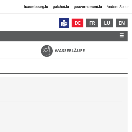
luxembourg.lu
guichet.lu
gouvernement.lu
Andere Seiten
DE
FR
LU
EN
WASSERLÄUFE