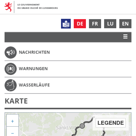
DE
FR
LU
EN
NACHRICHTEN
WARNUNGEN
WASSERLÄUFE
KARTE
+
LEGENDE
−