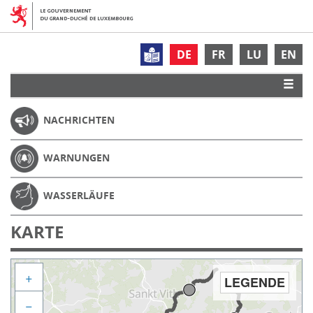
DE
FR
LU
EN
NACHRICHTEN
WARNUNGEN
WASSERLÄUFE
KARTE
+
LEGENDE
−