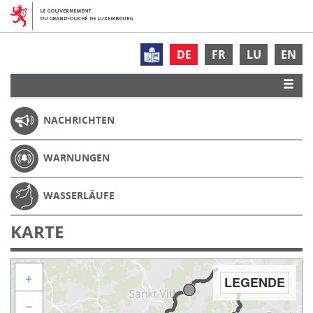
DE
FR
LU
EN
NACHRICHTEN
WARNUNGEN
WASSERLÄUFE
KARTE
+
LEGENDE
−