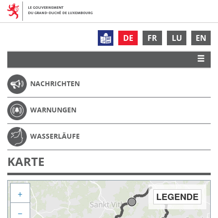
DE
FR
LU
EN
NACHRICHTEN
WARNUNGEN
WASSERLÄUFE
KARTE
+
LEGENDE
−