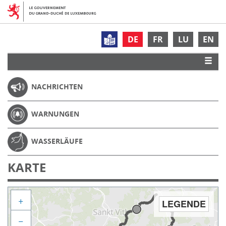
DE
FR
LU
EN
NACHRICHTEN
WARNUNGEN
WASSERLÄUFE
KARTE
+
LEGENDE
−