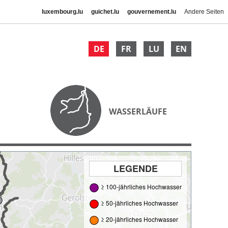
luxembourg.lu
guichet.lu
gouvernement.lu
Andere Seiten
DE
FR
LU
EN
WASSERLÄUFE
LEGENDE
≥ 100-jährliches Hochwasser
≥ 50-jährliches Hochwasser
≥ 20-jährliches Hochwasser