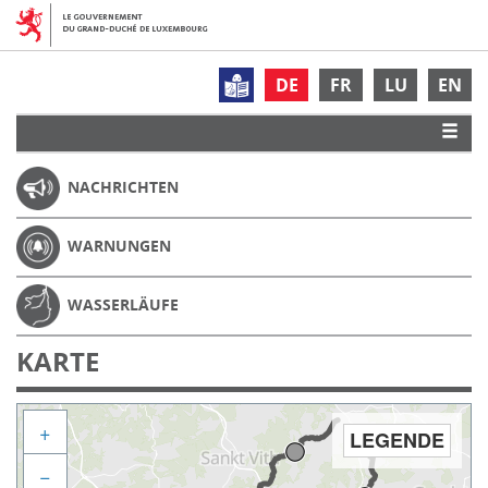
DE
FR
LU
EN
NACHRICHTEN
WARNUNGEN
WASSERLÄUFE
KARTE
+
LEGENDE
−