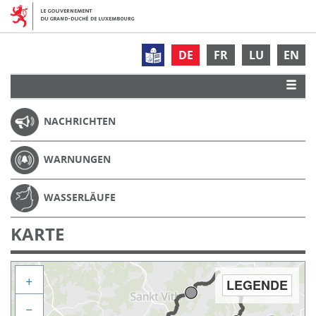
DE
FR
LU
EN
NACHRICHTEN
WARNUNGEN
WASSERLÄUFE
KARTE
+
LEGENDE
−