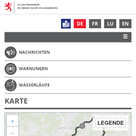
DE
FR
LU
EN
NACHRICHTEN
WARNUNGEN
WASSERLÄUFE
KARTE
+
LEGENDE
−