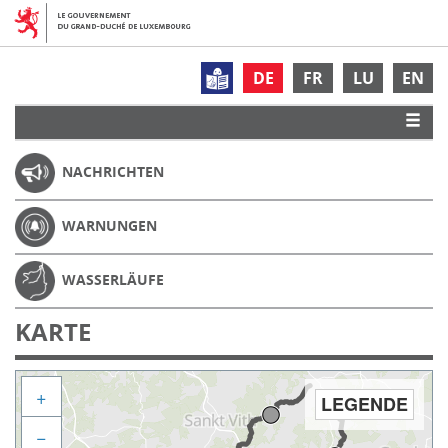
DE
FR
LU
EN
NACHRICHTEN
WARNUNGEN
WASSERLÄUFE
KARTE
+
LEGENDE
−