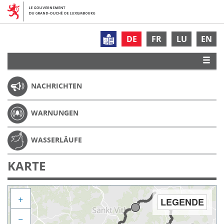
DE
FR
LU
EN
NACHRICHTEN
WARNUNGEN
WASSERLÄUFE
KARTE
+
LEGENDE
−