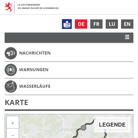
DE
FR
LU
EN
NACHRICHTEN
WARNUNGEN
WASSERLÄUFE
KARTE
+
LEGENDE
−