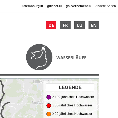
luxembourg.lu
guichet.lu
gouvernement.lu
Andere Seiten
DE
FR
LU
EN
WASSERLÄUFE
LEGENDE
≥ 100-jährliches Hochwasser
≥ 50-jährliches Hochwasser
≥ 20-jährliches Hochwasser