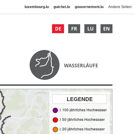
luxembourg.lu
guichet.lu
gouvernement.lu
Andere Seiten
DE
FR
LU
EN
WASSERLÄUFE
LEGENDE
≥ 100-jährliches Hochwasser
≥ 50-jährliches Hochwasser
≥ 20-jährliches Hochwasser