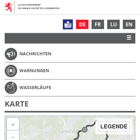
DE
FR
LU
EN
NACHRICHTEN
WARNUNGEN
WASSERLÄUFE
KARTE
+
LEGENDE
−