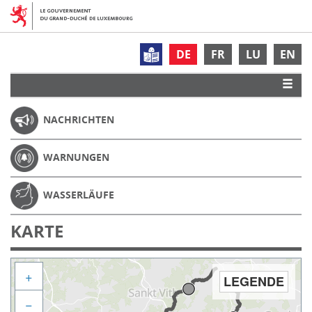
DE
FR
LU
EN
NACHRICHTEN
WARNUNGEN
WASSERLÄUFE
KARTE
+
LEGENDE
−