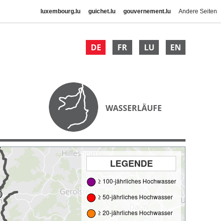
luxembourg.lu
guichet.lu
gouvernement.lu
Andere Seiten
DE
FR
LU
EN
WASSERLÄUFE
LEGENDE
≥ 100-jährliches Hochwasser
≥ 50-jährliches Hochwasser
≥ 20-jährliches Hochwasser