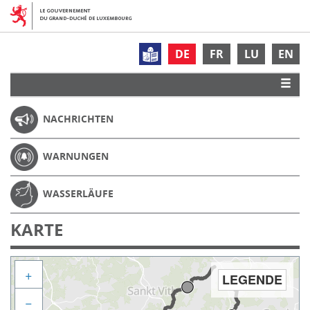
DE
FR
LU
EN
NACHRICHTEN
WARNUNGEN
WASSERLÄUFE
KARTE
+
LEGENDE
−