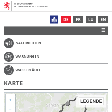
DE
FR
LU
EN
NACHRICHTEN
WARNUNGEN
WASSERLÄUFE
KARTE
+
LEGENDE
−