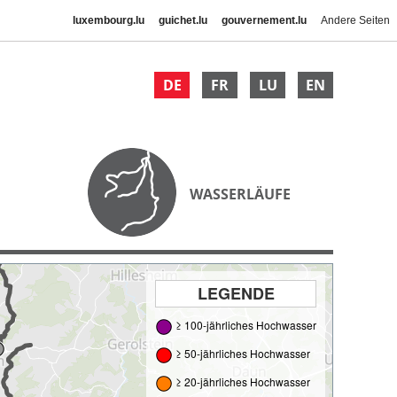
luxembourg.lu
guichet.lu
gouvernement.lu
Andere Seiten
DE
FR
LU
EN
WASSERLÄUFE
LEGENDE
≥ 100-jährliches Hochwasser
≥ 50-jährliches Hochwasser
≥ 20-jährliches Hochwasser