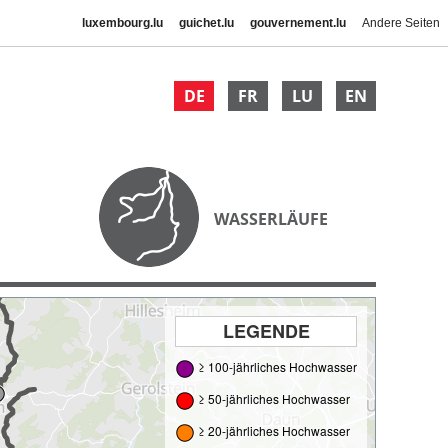
luxembourg.lu
guichet.lu
gouvernement.lu
Andere Seiten
DE
FR
LU
EN
WASSERLÄUFE
LEGENDE
≥ 100-jährliches Hochwasser
≥ 50-jährliches Hochwasser
≥ 20-jährliches Hochwasser