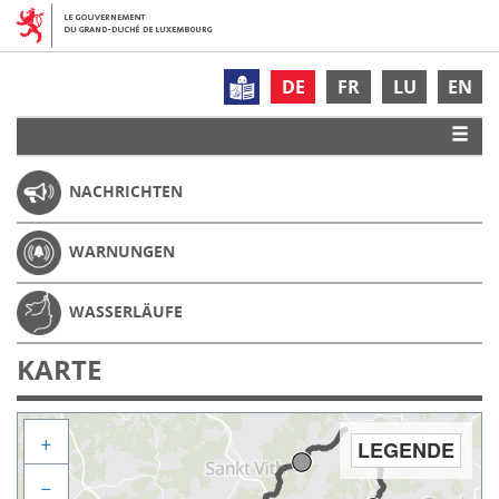
DE
FR
LU
EN
NACHRICHTEN
WARNUNGEN
WASSERLÄUFE
KARTE
+
LEGENDE
−