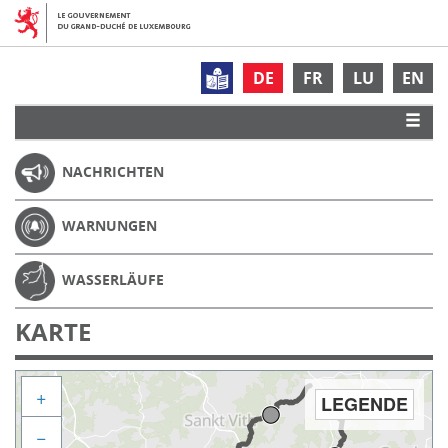
DE
FR
LU
EN
NACHRICHTEN
WARNUNGEN
WASSERLÄUFE
KARTE
+
LEGENDE
−