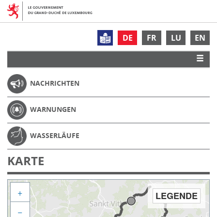
DE
FR
LU
EN
NACHRICHTEN
WARNUNGEN
WASSERLÄUFE
KARTE
+
LEGENDE
−