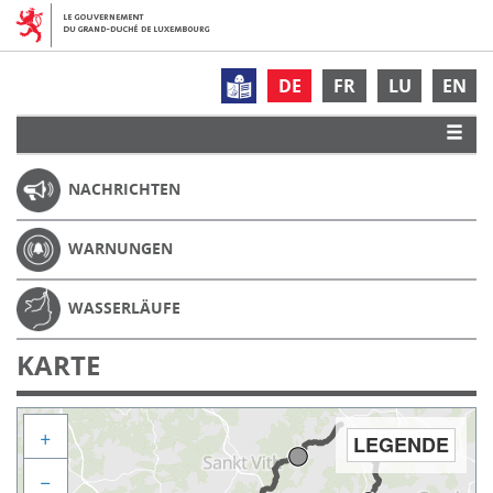
DE
FR
LU
EN
NACHRICHTEN
WARNUNGEN
WASSERLÄUFE
KARTE
+
LEGENDE
−