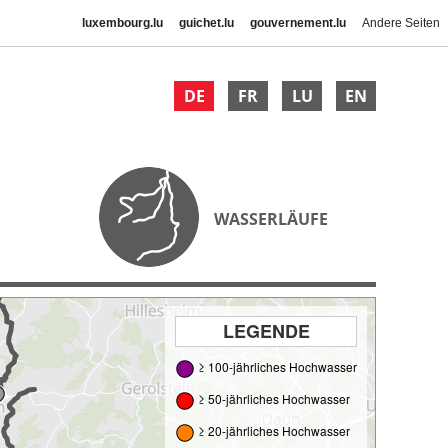
luxembourg.lu
guichet.lu
gouvernement.lu
Andere Seiten
DE
FR
LU
EN
WASSERLÄUFE
LEGENDE
≥ 100-jährliches Hochwasser
≥ 50-jährliches Hochwasser
≥ 20-jährliches Hochwasser