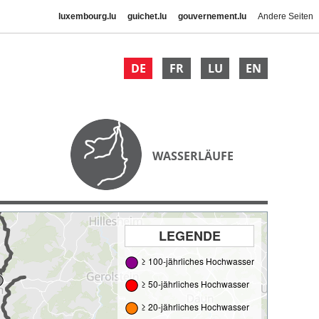
luxembourg.lu
guichet.lu
gouvernement.lu
Andere Seiten
DE
FR
LU
EN
WASSERLÄUFE
LEGENDE
≥ 100-jährliches Hochwasser
≥ 50-jährliches Hochwasser
≥ 20-jährliches Hochwasser