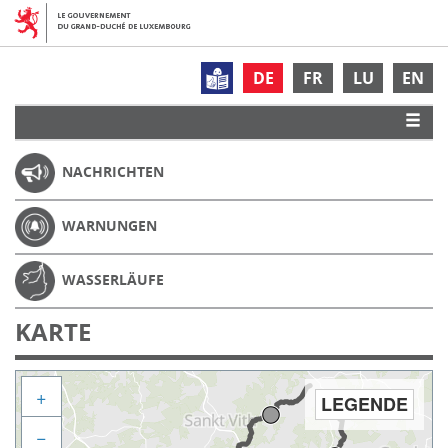
DE
FR
LU
EN
NACHRICHTEN
WARNUNGEN
WASSERLÄUFE
KARTE
+
LEGENDE
−