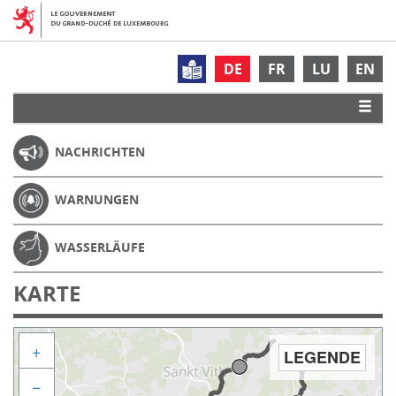
DE
FR
LU
EN
NACHRICHTEN
WARNUNGEN
WASSERLÄUFE
KARTE
+
LEGENDE
−