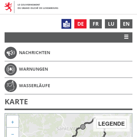
DE
FR
LU
EN
NACHRICHTEN
WARNUNGEN
WASSERLÄUFE
KARTE
+
LEGENDE
−