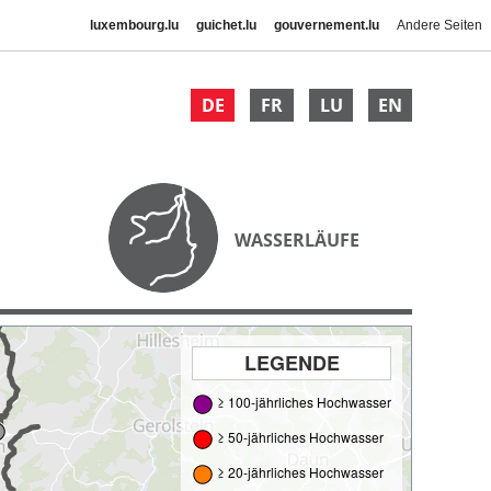
luxembourg.lu
guichet.lu
gouvernement.lu
Andere Seiten
DE
FR
LU
EN
WASSERLÄUFE
LEGENDE
≥ 100-jährliches Hochwasser
≥ 50-jährliches Hochwasser
≥ 20-jährliches Hochwasser