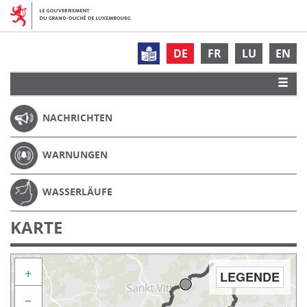
DE
FR
LU
EN
NACHRICHTEN
WARNUNGEN
WASSERLÄUFE
KARTE
+
LEGENDE
−