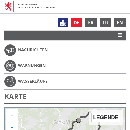
DE
FR
LU
EN
NACHRICHTEN
WARNUNGEN
WASSERLÄUFE
KARTE
+
LEGENDE
−