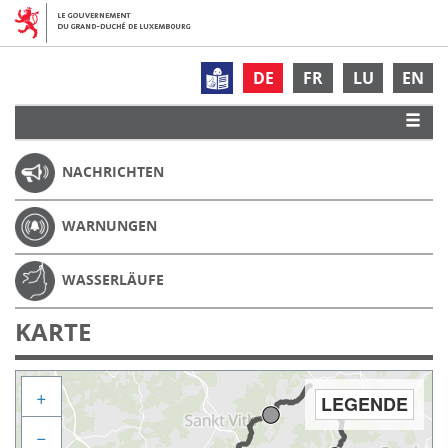
DE
FR
LU
EN
NACHRICHTEN
WARNUNGEN
WASSERLÄUFE
KARTE
+
LEGENDE
−