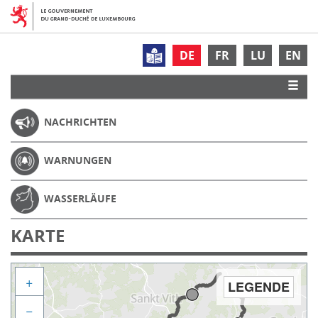
DE
FR
LU
EN
NACHRICHTEN
WARNUNGEN
WASSERLÄUFE
KARTE
+
LEGENDE
−