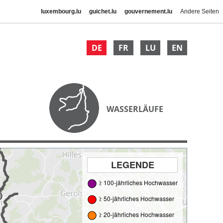
luxembourg.lu
guichet.lu
gouvernement.lu
Andere Seiten
DE
FR
LU
EN
WASSERLÄUFE
LEGENDE
≥ 100-jährliches Hochwasser
≥ 50-jährliches Hochwasser
≥ 20-jährliches Hochwasser