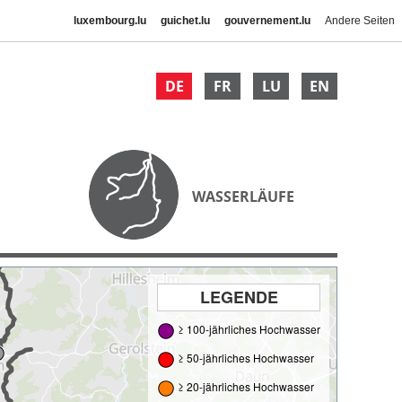
luxembourg.lu
guichet.lu
gouvernement.lu
Andere Seiten
DE
FR
LU
EN
WASSERLÄUFE
LEGENDE
≥ 100-jährliches Hochwasser
≥ 50-jährliches Hochwasser
≥ 20-jährliches Hochwasser