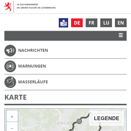
DE
FR
LU
EN
NACHRICHTEN
WARNUNGEN
WASSERLÄUFE
KARTE
+
LEGENDE
−