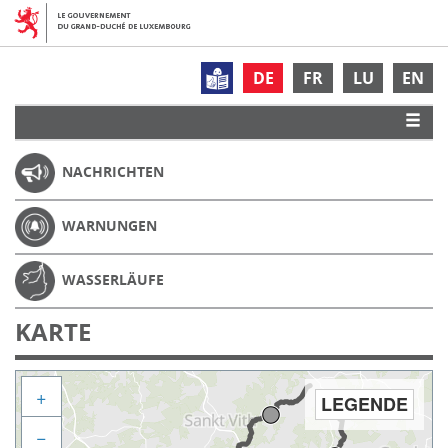
DE
FR
LU
EN
NACHRICHTEN
WARNUNGEN
WASSERLÄUFE
KARTE
+
LEGENDE
−