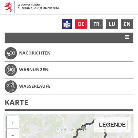
DE
FR
LU
EN
NACHRICHTEN
WARNUNGEN
WASSERLÄUFE
KARTE
+
LEGENDE
−