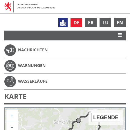
DE
FR
LU
EN
NACHRICHTEN
WARNUNGEN
WASSERLÄUFE
KARTE
+
LEGENDE
−