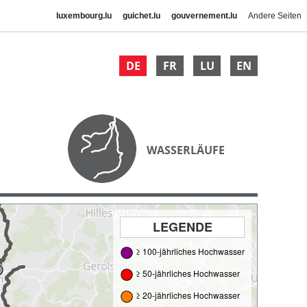
luxembourg.lu
guichet.lu
gouvernement.lu
Andere Seiten
DE
FR
LU
EN
WASSERLÄUFE
LEGENDE
≥ 100-jährliches Hochwasser
≥ 50-jährliches Hochwasser
≥ 20-jährliches Hochwasser