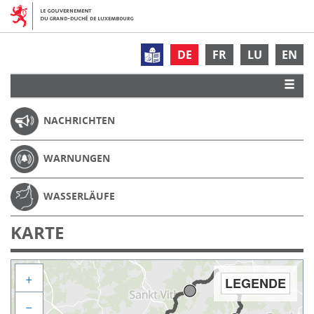
DE
FR
LU
EN
NACHRICHTEN
WARNUNGEN
WASSERLÄUFE
KARTE
+
LEGENDE
−