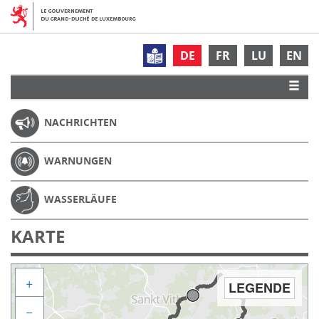
DE
FR
LU
EN
NACHRICHTEN
WARNUNGEN
WASSERLÄUFE
KARTE
+
LEGENDE
−